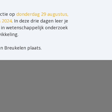
ctie op 
donderdag 29 augustus, 
s 2024
. In deze drie dagen leer je 
 in wetenschappelijk onderzoek 
kkeling.

n Breukelen plaats.